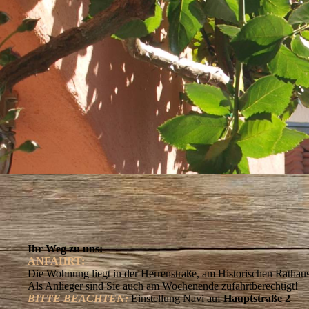
Ihr Weg zu uns:
ANFAHRT:
Die Wohnung liegt in der Herrenstraße, am Historischen Rathaus,
Als Anlieger sind Sie auch am Wochenende zufahrtberechtigt!
BITTE BEACHTEN:
Einstellung Navi auf
Hauptstraße 2