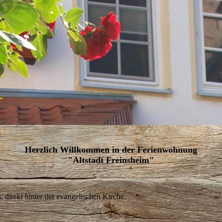
Herzlich Willkommen in der Ferienwohnung
"Altstadt Freinsheim"
 direkt hinter der evangelischen Kirche.