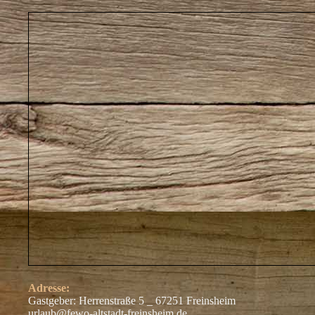
Adresse:
Gastgeber: Herrenstraße 5 _ 67251 Freinsheim
urlaub@fewo-altstadt-freinsheim.de